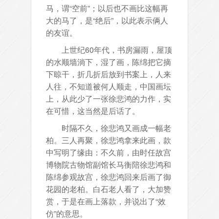
马，谓“空前”；以后也不画比这幅再
大的马了，是“绝后”，以此表示俩人
的友谊。
上世纪60年代，书房漏雨，屋顶
的水顺墙淌下，湿了画，陈绵把它摘
下晾干，折几折后放到书案上，人来
人往，不知道被何人顺走，中国画坛
上，从此少了一张徐悲鸿的力作，实
在可惜，这当然是后话了。
时隔不久，徐悲鸿又画成一幅老
柏。三人再聚，徐悲鸿拿来此画，款
中写明了缘由：不久前，由时任故宫
博物院古物馆副馆长马衡陪徐悲鸿和
陈绵参观故宫，徐悲鸿回来后画了御
花园的老柏。白石老人看了，大加赞
赏，于是在画上落款，并说出了“效
仿”的意思。