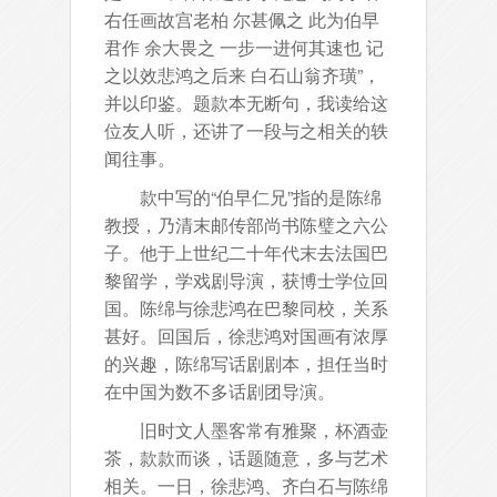
右任画故宫老柏 尔甚佩之 此为伯早
君作 余大畏之 一步一进何其速也 记
之以效悲鸿之后来 白石山翁齐璜”，
并以印鉴。题款本无断句，我读给这
位友人听，还讲了一段与之相关的轶
闻往事。
款中写的“伯早仁兄”指的是陈绵
教授，乃清末邮传部尚书陈璧之六公
子。他于上世纪二十年代末去法国巴
黎留学，学戏剧导演，获博士学位回
国。陈绵与徐悲鸿在巴黎同校，关系
甚好。回国后，徐悲鸿对国画有浓厚
的兴趣，陈绵写话剧剧本，担任当时
在中国为数不多话剧团导演。
旧时文人墨客常有雅聚，杯酒壶
茶，款款而谈，话题随意，多与艺术
相关。一日，徐悲鸿、齐白石与陈绵