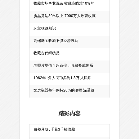
·
收藏市场鱼龙混杂 收藏应瞄准10%的
·
赝品竟达80%以上 7000万人热衷收藏
·
珠宝收藏知识
·
高端珠宝收藏不惧经济波动
·
收藏古代织绣品
·
老照片增值可超百倍：收藏要成体系
·
1962年1角人民币卖到1.8万 人民币
·
文房瓷器每年保持20%的涨幅 深受藏
精彩内容
·
白领月薪5千花3千搞收藏