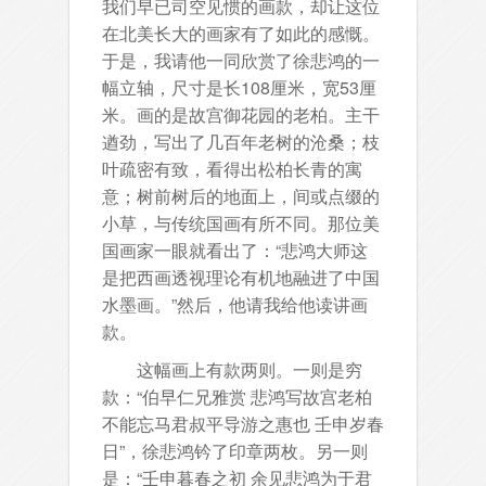
我们早已司空见惯的画款，却让这位
在北美长大的画家有了如此的感慨。
于是，我请他一同欣赏了徐悲鸿的一
幅立轴，尺寸是长108厘米，宽53厘
米。画的是故宫御花园的老柏。主干
遒劲，写出了几百年老树的沧桑；枝
叶疏密有致，看得出松柏长青的寓
意；树前树后的地面上，间或点缀的
小草，与传统国画有所不同。那位美
国画家一眼就看出了：“悲鸿大师这
是把西画透视理论有机地融进了中国
水墨画。”然后，他请我给他读讲画
款。
这幅画上有款两则。一则是穷
款：“伯早仁兄雅赏 悲鸿写故宫老柏
不能忘马君叔平导游之惠也 壬申岁春
日”，徐悲鸿钤了印章两枚。另一则
是：“壬申暮春之初 余见悲鸿为于君