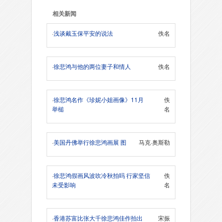
相关新闻
·
浅谈戴玉保平安的说法
佚名
·
徐悲鸿与他的两位妻子和情人
佚名
·
徐悲鸿名作《珍妮小姐画像》11月
佚
举槌
名
·
美国丹佛举行徐悲鸿画展 图
马克·奥斯勒
·
徐悲鸿假画风波吹冷秋拍吗 行家坚信
佚
未受影响
名
·
香港苏富比张大千徐悲鸿佳作拍出
宋振