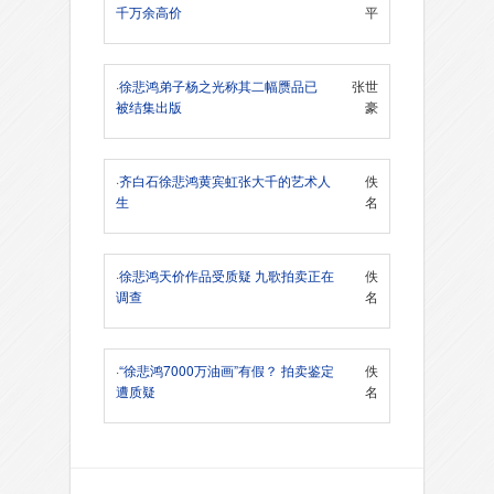
千万余高价
平
·
徐悲鸿弟子杨之光称其二幅赝品已
张世
被结集出版
豪
·
齐白石徐悲鸿黄宾虹张大千的艺术人
佚
生
名
·
徐悲鸿天价作品受质疑 九歌拍卖正在
佚
调查
名
·
“徐悲鸿7000万油画”有假？ 拍卖鉴定
佚
遭质疑
名