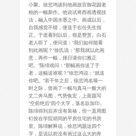
小聚。徐悲鸿谈到他画故宫御花园老
柏的一幅新作。他说试将西画透视技
法，融入中国水墨之中。画成以后，
自我感觉不错，便送于右任先生指
正。于老看到以后，很是赞赏。白石
老人听了，便问道：“我们如何能看
到此画呢？”徐氏说：“那我就以此画
意，再作一幅，择日请你们雅正
吧。”陈绵戏问：“那幅画你送了于
老，这幅送谁呢？”徐悲鸿说：“就送
你吧。”若干年之后，徐悲鸿名噪一
时之际，曾画了一幅与真马一般大的
丈二奔马图，气势恢宏，上面题写
“空前绝后”四个大字，落名款加印。
陈绵得到后并没有装裱，但一直用图
钉按在学院胡同的平房住宅的书房
里。陈绵解释说，徐悲鸿题这四个
字，是说以前没有画过这么大的奔