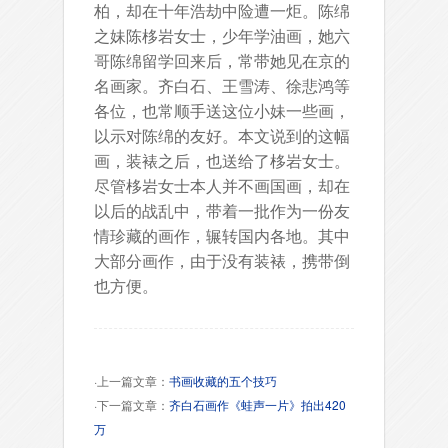
柏，却在十年浩劫中险遭一炬。陈绵
之妹陈栘岩女士，少年学油画，她六
哥陈绵留学回来后，常带她见在京的
名画家。齐白石、王雪涛、徐悲鸿等
各位，也常顺手送这位小妹一些画，
以示对陈绵的友好。本文说到的这幅
画，装裱之后，也送给了栘岩女士。
尽管栘岩女士本人并不画国画，却在
以后的战乱中，带着一批作为一份友
情珍藏的画作，辗转国内各地。其中
大部分画作，由于没有装裱，携带倒
也方便。
·上一篇文章：
书画收藏的五个技巧
·下一篇文章：
齐白石画作《蛙声一片》拍出420
万