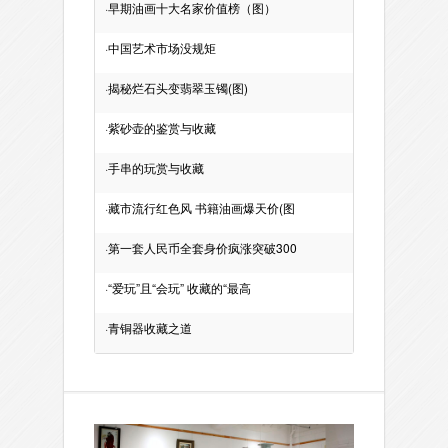
·
早期油画十大名家价值榜（图）
·
中国艺术市场没规矩
·
揭秘烂石头变翡翠玉镯(图)
·
紫砂壶的鉴赏与收藏
·
手串的玩赏与收藏
·
藏市流行红色风 书籍油画爆天价(图
·
第一套人民币全套身价疯涨突破300
·
“爱玩”且“会玩” 收藏的“最高
·
青铜器收藏之道