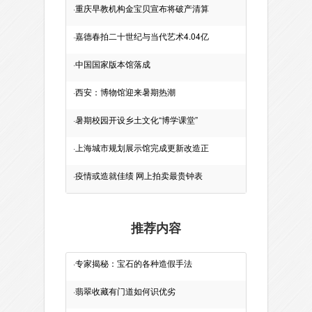
·
重庆早教机构金宝贝宣布将破产清算
·
嘉德春拍二十世纪与当代艺术4.04亿
·
中国国家版本馆落成
·
西安：博物馆迎来暑期热潮
·
暑期校园开设乡土文化“博学课堂”
·
上海城市规划展示馆完成更新改造正
·
疫情或造就佳绩 网上拍卖最贵钟表
推荐内容
·
专家揭秘：宝石的各种造假手法
·
翡翠收藏有门道如何识优劣