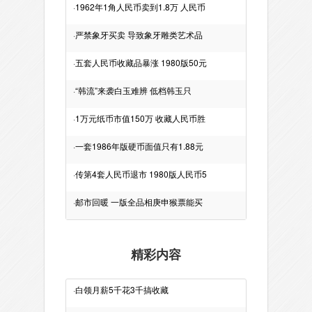
·
1962年1角人民币卖到1.8万 人民币
·
严禁象牙买卖 导致象牙雕类艺术品
·
五套人民币收藏品暴涨 1980版50元
·
“韩流”来袭白玉难辨 低档韩玉只
·
1万元纸币市值150万 收藏人民币胜
·
一套1986年版硬币面值只有1.88元
·
传第4套人民币退市 1980版人民币5
·
邮市回暖 一版全品相庚申猴票能买
精彩内容
·
白领月薪5千花3千搞收藏