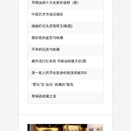
·
早期油画十大名家价值榜（图）
·
中国艺术市场没规矩
·
揭秘烂石头变翡翠玉镯(图)
·
紫砂壶的鉴赏与收藏
·
手串的玩赏与收藏
·
藏市流行红色风 书籍油画爆天价(图
·
第一套人民币全套身价疯涨突破300
·
“爱玩”且“会玩” 收藏的“最高
·
青铜器收藏之道