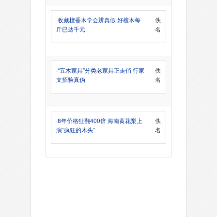
·
收藏檀香木学会辨真假 好檀木每
佚
斤已达千元
名
·
“五木家具”分类老家具正走俏 行家
佚
支招验真伪
名
·
8年价格狂翻400倍 海南黄花梨上
佚
演“疯狂的木头”
名