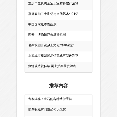
·
重庆早教机构金宝贝宣布将破产清算
·
嘉德春拍二十世纪与当代艺术4.04亿
·
中国国家版本馆落成
·
西安：博物馆迎来暑期热潮
·
暑期校园开设乡土文化“博学课堂”
·
上海城市规划展示馆完成更新改造正
·
疫情或造就佳绩 网上拍卖最贵钟表
推荐内容
·
专家揭秘：宝石的各种造假手法
·
翡翠收藏有门道如何识优劣