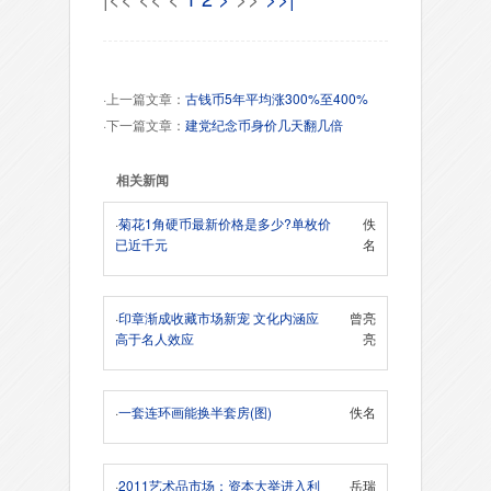
·上一篇文章：
古钱币5年平均涨300%至400%
·下一篇文章：
建党纪念币身价几天翻几倍
相关新闻
·
菊花1角硬币最新价格是多少?单枚价
佚
已近千元
名
·
印章渐成收藏市场新宠 文化内涵应
曾亮
高于名人效应
亮
·
一套连环画能换半套房(图)
佚名
·
2011艺术品市场：资本大举进入利
岳瑞