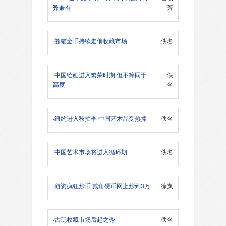
弊兼有
芳
·
熊猫金币持续走俏收藏市场
佚名
·
中国绘画进入繁荣时期 但不等同于
佚
高度
名
·
纽约进入秋拍季 中国艺术品受热捧
佚名
·
中国艺术市场将进入循环期
佚名
·
游资疯狂炒币 贰角硬币网上炒到3万
徐岚
·
古玩收藏市场后起之秀
佚名