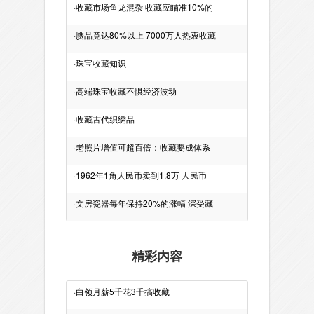
·
收藏市场鱼龙混杂 收藏应瞄准10%的
·
赝品竟达80%以上 7000万人热衷收藏
·
珠宝收藏知识
·
高端珠宝收藏不惧经济波动
·
收藏古代织绣品
·
老照片增值可超百倍：收藏要成体系
·
1962年1角人民币卖到1.8万 人民币
·
文房瓷器每年保持20%的涨幅 深受藏
精彩内容
·
白领月薪5千花3千搞收藏