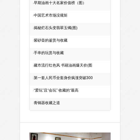
·
早期油画十大名家价值榜（图）
·
中国艺术市场没规矩
·
揭秘烂石头变翡翠玉镯(图)
·
紫砂壶的鉴赏与收藏
·
手串的玩赏与收藏
·
藏市流行红色风 书籍油画爆天价(图
·
第一套人民币全套身价疯涨突破300
·
“爱玩”且“会玩” 收藏的“最高
·
青铜器收藏之道