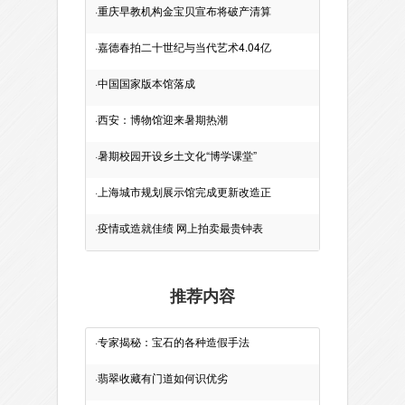
·
重庆早教机构金宝贝宣布将破产清算
·
嘉德春拍二十世纪与当代艺术4.04亿
·
中国国家版本馆落成
·
西安：博物馆迎来暑期热潮
·
暑期校园开设乡土文化“博学课堂”
·
上海城市规划展示馆完成更新改造正
·
疫情或造就佳绩 网上拍卖最贵钟表
推荐内容
·
专家揭秘：宝石的各种造假手法
·
翡翠收藏有门道如何识优劣