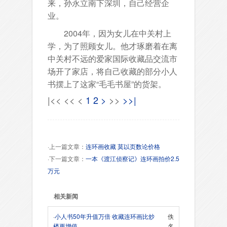
来，孙永立南下深圳，自己经营企
业。
2004年，因为女儿在中关村上
学，为了照顾女儿。他才琢磨着在离
中关村不远的爱家国际收藏品交流市
场开了家店，将自己收藏的部分小人
书摆上了这家“毛毛书屋”的货架。
|<<
<<
<
1
2
>
>>
>>|
·上一篇文章：
连环画收藏 莫以页数论价格
·下一篇文章：
一本《渡江侦察记》连环画拍价2.5
万元
相关新闻
·
小人书50年升值万倍 收藏连环画比炒
佚
楼更增值
名