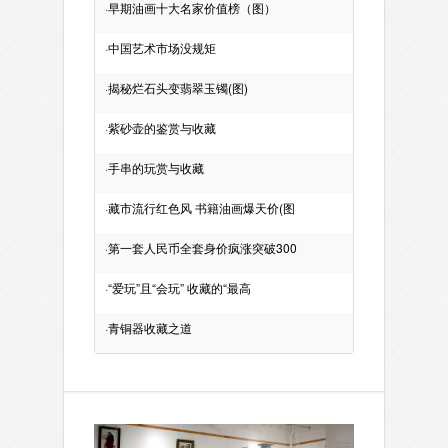
·
早期油画十大名家价值榜（图）
·
中国艺术市场没规矩
·
揭秘烂石头变翡翠玉镯(图)
·
紫砂壶的鉴赏与收藏
·
手串的玩赏与收藏
·
藏市流行红色风 书籍油画爆天价(图
·
第一套人民币全套身价疯涨突破300
·
“爱玩”且“会玩” 收藏的“最高
·
青铜器收藏之道