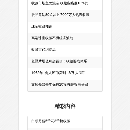
·
收藏市场鱼龙混杂 收藏应瞄准10%的
·
赝品竟达80%以上 7000万人热衷收藏
·
珠宝收藏知识
·
高端珠宝收藏不惧经济波动
·
收藏古代织绣品
·
老照片增值可超百倍：收藏要成体系
·
1962年1角人民币卖到1.8万 人民币
·
文房瓷器每年保持20%的涨幅 深受藏
精彩内容
·
白领月薪5千花3千搞收藏