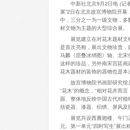
中新社北京9月2日电 (记者
展”2日在北京故宫博物院开幕
中，三分之一为一级文物，多
材文物为主题的大型综合展。
展览建立在对花木题材文物
是首次亮相，展出文物珍贵，
马麟《层叠冰绡图》轴、北宋
这样的珍品，另外南宋宫廷画
花木题材的装饰的器物也是本
故宫博物院书画部研究馆员
“花木”的概念，“相对花卉而
面、整体地反映中国古代对植
括瓷器、漆器、织绣、屏风及
展览共设西雁翅楼、午门正
元。第一单元“四时写生”展