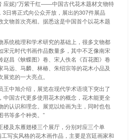
 应妮)“万紫千红——中国古代花木题材文物特
，3日将正式向公众开放，展出的307件展品
数文物首次亮相。据悉这是中国首个以花木题
系统梳理和学术研究的基础上，很多文物都
如宋元时代书画作品数量多，其中不乏像南宋
传赵昌《蛱蝶图》卷、宋人佚名《百花图》卷
家马远、马麟、林椿、朱绍宗等的花木小品及
次展览的一大亮点。
王中旭介绍，展览在现代学术语境下突出了
言，中国古代更多使用花木的概念，花木能更全
物的认识和理念。展览以绘画为主，同时也包
图书等多个种类。”
楼及东雁翅楼三个展厅，分别对应三个单
出精工写实风格的花木画作品，主要是宫廷画家和