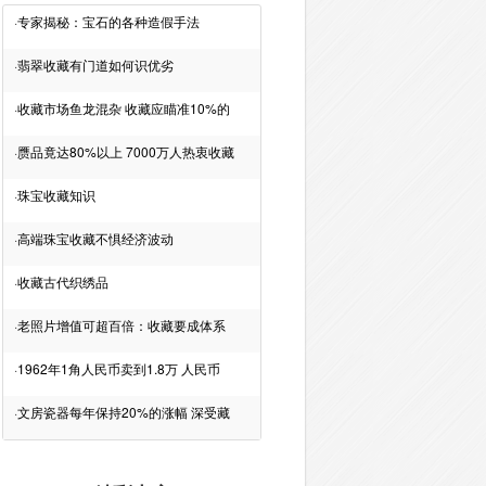
·
专家揭秘：宝石的各种造假手法
·
翡翠收藏有门道如何识优劣
·
收藏市场鱼龙混杂 收藏应瞄准10%的
·
赝品竟达80%以上 7000万人热衷收藏
·
珠宝收藏知识
·
高端珠宝收藏不惧经济波动
·
收藏古代织绣品
·
老照片增值可超百倍：收藏要成体系
·
1962年1角人民币卖到1.8万 人民币
·
文房瓷器每年保持20%的涨幅 深受藏