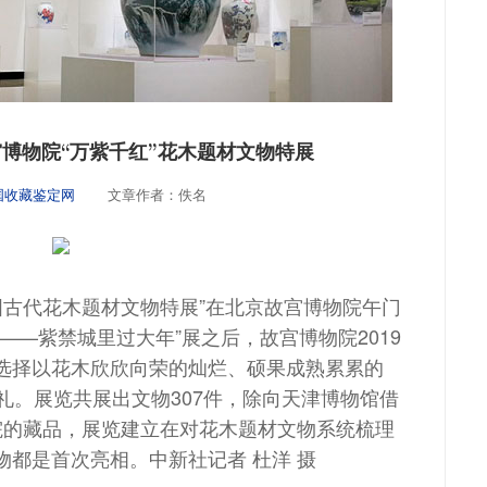
博物院“万紫千红”花木题材文物特展
国收藏鉴定网
文章作者：佚名
国古代花木题材文物特展”在北京故宫博物院午门
——紫禁城里过大年”展之后，故宫博物院2019
选择以花木欣欣向荣的灿烂、硕果成熟累累的
礼。展览共展出文物307件，除向天津博物馆借
院的藏品，展览建立在对花木题材文物系统梳理
物都是首次亮相。中新社记者 杜洋 摄