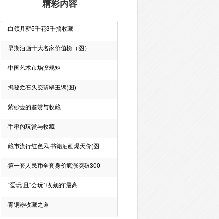
精彩内容
·
白领月薪5千花3千搞收藏
·
早期油画十大名家价值榜（图）
·
中国艺术市场没规矩
·
揭秘烂石头变翡翠玉镯(图)
·
紫砂壶的鉴赏与收藏
·
手串的玩赏与收藏
·
藏市流行红色风 书籍油画爆天价(图
·
第一套人民币全套身价疯涨突破300
·
“爱玩”且“会玩” 收藏的“最高
·
青铜器收藏之道