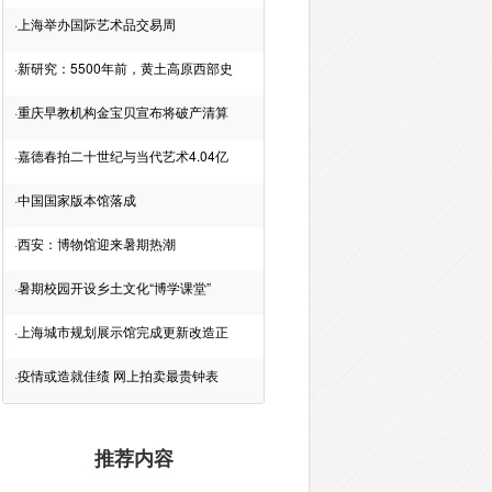
·
上海举办国际艺术品交易周
·
新研究：5500年前，黄土高原西部史
·
重庆早教机构金宝贝宣布将破产清算
·
嘉德春拍二十世纪与当代艺术4.04亿
·
中国国家版本馆落成
·
西安：博物馆迎来暑期热潮
·
暑期校园开设乡土文化“博学课堂”
·
上海城市规划展示馆完成更新改造正
·
疫情或造就佳绩 网上拍卖最贵钟表
推荐内容