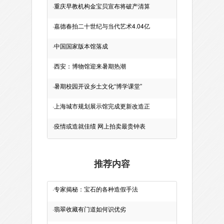
·
重庆早教机构金宝贝宣布将破产清算
·
嘉德春拍二十世纪与当代艺术4.04亿
·
中国国家版本馆落成
·
西安：博物馆迎来暑期热潮
·
暑期校园开设乡土文化“博学课堂”
·
上海城市规划展示馆完成更新改造正
·
疫情或造就佳绩 网上拍卖最贵钟表
推荐内容
·
专家揭秘：宝石的各种造假手法
·
翡翠收藏有门道如何识优劣