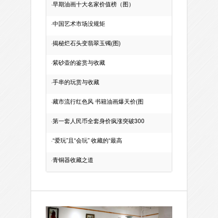
·
早期油画十大名家价值榜（图）
·
中国艺术市场没规矩
·
揭秘烂石头变翡翠玉镯(图)
·
紫砂壶的鉴赏与收藏
·
手串的玩赏与收藏
·
藏市流行红色风 书籍油画爆天价(图
·
第一套人民币全套身价疯涨突破300
·
“爱玩”且“会玩” 收藏的“最高
·
青铜器收藏之道