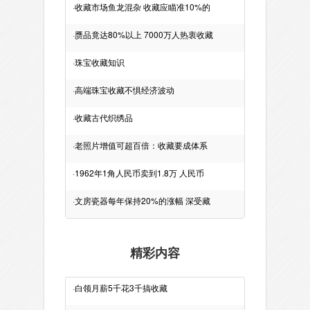
·
收藏市场鱼龙混杂 收藏应瞄准10%的
·
赝品竟达80%以上 7000万人热衷收藏
·
珠宝收藏知识
·
高端珠宝收藏不惧经济波动
·
收藏古代织绣品
·
老照片增值可超百倍：收藏要成体系
·
1962年1角人民币卖到1.8万 人民币
·
文房瓷器每年保持20%的涨幅 深受藏
精彩内容
·
白领月薪5千花3千搞收藏