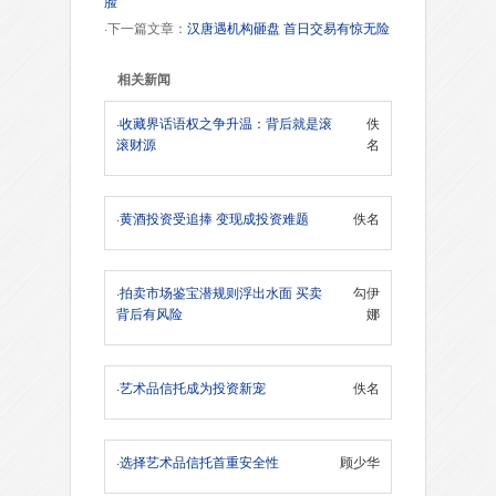
脸
·下一篇文章：
汉唐遇机构砸盘 首日交易有惊无险
相关新闻
·
收藏界话语权之争升温：背后就是滚
佚
滚财源
名
·
黄酒投资受追捧 变现成投资难题
佚名
·
拍卖市场鉴宝潜规则浮出水面 买卖
勾伊
背后有风险
娜
·
艺术品信托成为投资新宠
佚名
·
选择艺术品信托首重安全性
顾少华